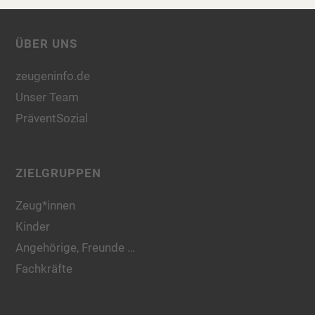
ÜBER UNS
zeugeninfo.de
Unser Team
PräventSozial
ZIELGRUPPEN
Zeug*innen
Kinder
Angehörige, Freunde …
Fachkräfte