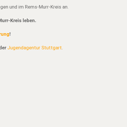
ngen und im Rems-Murr-Kreis an.
Murr-Kreis leben.
rung
!
der
Jugendagentur Stuttgart
.