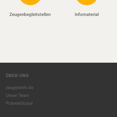
Zeugenbegleitstellen
Infomaterial
ÜBER UNS
zeugeninfo.de
Unser Team
PräventSozial