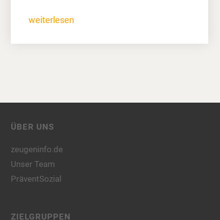
weiterlesen
ÜBER UNS
zeugeninfo.de
Unser Team
PräventSozial
ZIELGRUPPEN