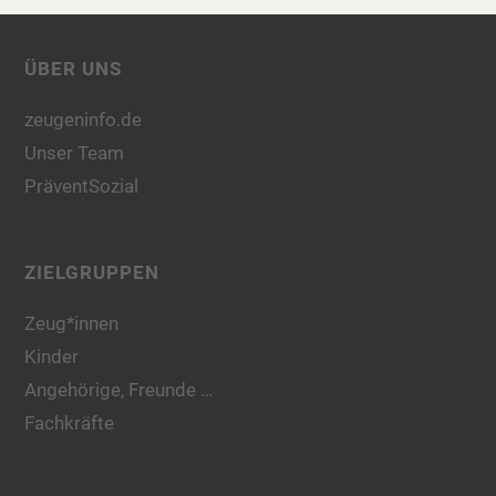
ÜBER UNS
zeugeninfo.de
Unser Team
PräventSozial
ZIELGRUPPEN
Zeug*innen
Kinder
Angehörige, Freunde …
Fachkräfte