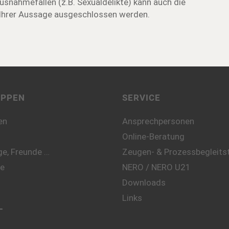
Ausnahmefällen (z.B. Sexualdelikte) kann auch die
 Ihrer Aussage ausgeschlossen werden.
UPPEN
SERVICE
en
Ansprechpersonen
Online-Beratung
e, Freunde …
Zeugen- & Prozessbegleitst
te
NERO / NERO U21
Downloads
Links
L