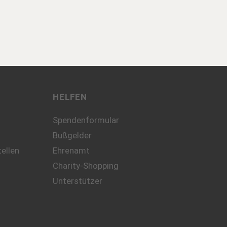
HELFEN
Spendenformular
Bußgelder
ellen
Ehrenamt
Charity-Shopping
Unterstützer