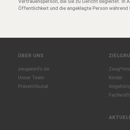
Vertrauensperson, die Sie zu Gericht begleitet. In 
Öffentlichkeit und die angeklagte Person während
ÜBER UNS
ZIELGR
zeugeninfo.de
Zeug*inn
Unser Team
Kinder
PräventSozial
Angehörig
Fachkräf
AKTUEL