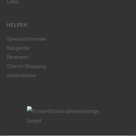
Links
HELFEN
Spendenformular
Bußgelder
Ehrenamt
Charity-Shopping
Unterstützer