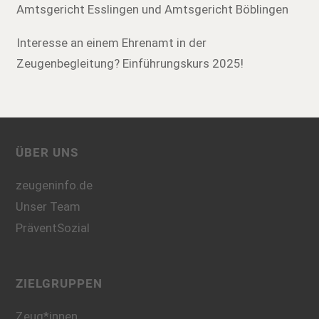
Amtsgericht Esslingen und Amtsgericht Böblingen
Interesse an einem Ehrenamt in der
Zeugenbegleitung? Einführungskurs 2025!
ÜBER UNS
zeugeninfo.de
Unser Team
PräventSozial
ZIELGRUPPEN
Zeug*innen