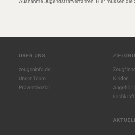
Ausnahme Jugendstrafverfahren: Hier müssen die 
ÜBER UNS
ZIELGR
zeugeninfo.de
Zeug*inn
Unser Team
Kinder
PräventSozial
Angehörig
Fachkräft
AKTUEL