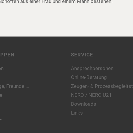
Schöffen aus einer Frau und einem Mann bestehen.
UPPEN
SERVICE
en
Ansprechpersonen
Online-Beratung
e, Freunde …
Zeugen- & Prozessbegleitst
e
NERO / NERO U21
Downloads
Links
L