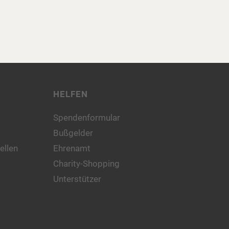
HELFEN
Spendenformular
Bußgelder
ellen
Ehrenamt
Charity-Shopping
Unterstützer