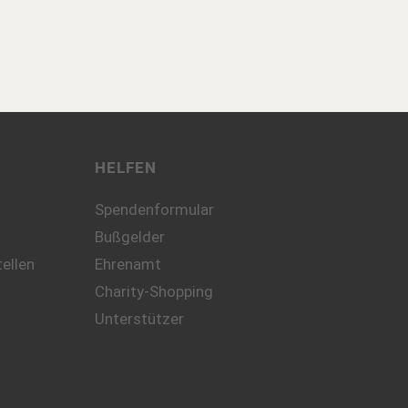
HELFEN
Spendenformular
Bußgelder
ellen
Ehrenamt
Charity-Shopping
Unterstützer