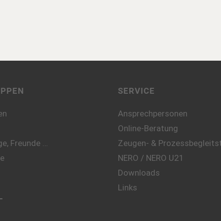
UPPEN
SERVICE
en
Ansprechpersonen
Online-Beratung
e, Freunde …
Zeugen- & Prozessbegleitst
te
NERO / NERO U21
Downloads
Links
L