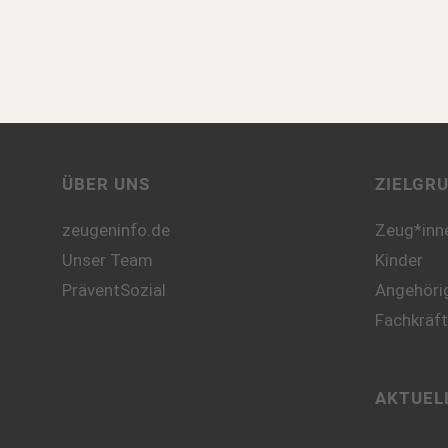
ÜBER UNS
ZIELGR
zeugeninfo.de
Zeug*inn
Unser Team
Kinder
PräventSozial
Angehörig
Fachkräf
AKTUEL