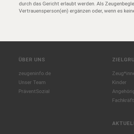
durch das Gericht erlaubt werden. Als Zeugenbegle
Vertrauensperson(en) ergänzen oder, wenn es keine 
ÜBER UNS
ZIELGR
zeugeninfo.de
Zeug*inn
Unser Team
Kinder
PräventSozial
Angehörig
Fachkräf
AKTUEL