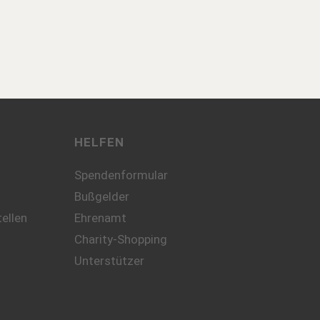
HELFEN
Spendenformular
Bußgelder
ellen
Ehrenamt
Charity-Shopping
Unterstützer