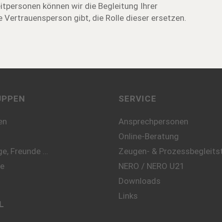
itpersonen können wir die Begleitung Ihrer
Vertrauensperson gibt, die Rolle dieser ersetzen.
UPPEN
SERVICE
en
Ansprechpersonen
Online-Beratung
e, Freunde …
Zeugen- & Prozessbegleitst
te
NERO / NERO U21
Downloads
Links
L