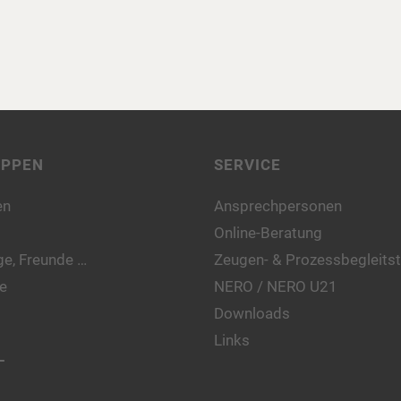
UPPEN
SERVICE
en
Ansprechpersonen
Online-Beratung
e, Freunde …
Zeugen- & Prozessbegleitst
e
NERO / NERO U21
Downloads
Links
L