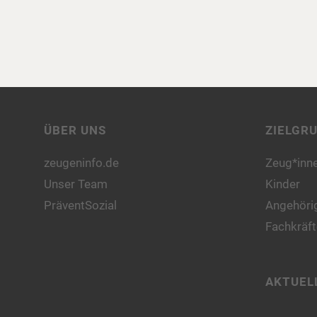
ÜBER UNS
ZIELGR
zeugeninfo.de
Zeug*inn
Unser Team
Kinder
PräventSozial
Angehörig
Fachkräft
AKTUEL