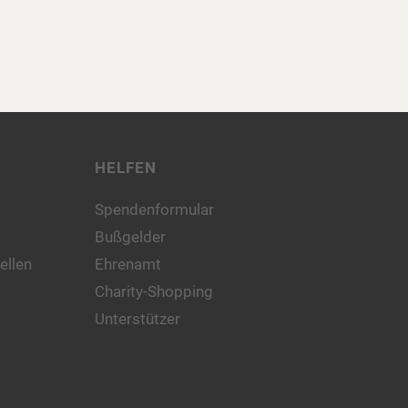
HELFEN
Spendenformular
Bußgelder
ellen
Ehrenamt
Charity-Shopping
Unterstützer