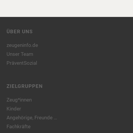
ÜBER UNS
zeugeninfo.de
Unser Team
PräventSozial
ZIELGRUPPEN
Zeug*innen
Kinder
Angehörige, Freunde …
Fachkräfte