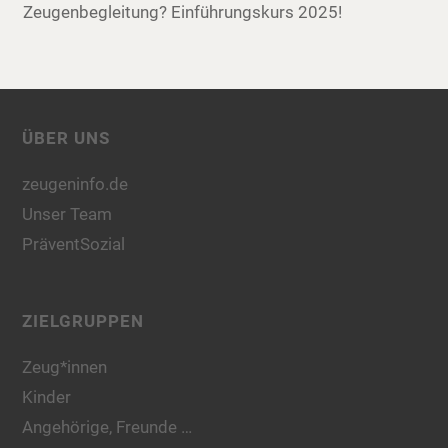
Zeugenbegleitung? Einführungskurs 2025!
ÜBER UNS
zeugeninfo.de
Unser Team
PräventSozial
ZIELGRUPPEN
Zeug*innen
Kinder
Angehörige, Freunde …