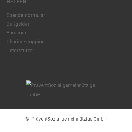
HELFEN
Spendenformular
Bußgelder
Ehrenamt
Charity-Shopping
Unterstützer
© PräventSozial gemeinnützige GmbH