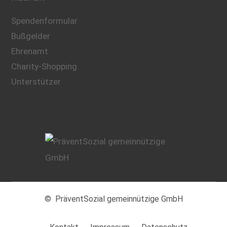
Spendenformular
Bußgelder
Ehrenamt
Charity-Shopping
Unterstützer
© PräventSozial gemeinnützige GmbH