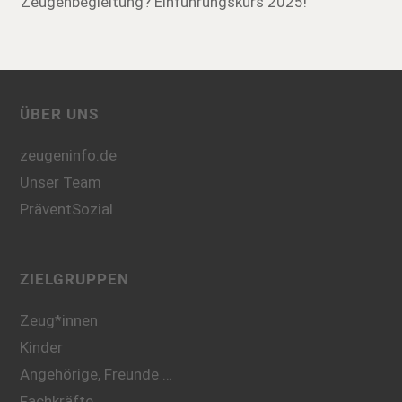
Zeugenbegleitung? Einführungskurs 2025!
ÜBER UNS
zeugeninfo.de
Unser Team
PräventSozial
ZIELGRUPPEN
Zeug*innen
Kinder
Angehörige, Freunde …
Fachkräfte