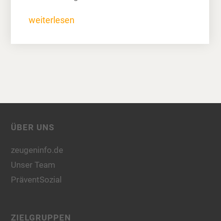
weiterlesen
ÜBER UNS
zeugeninfo.de
Unser Team
PräventSozial
ZIELGRUPPEN