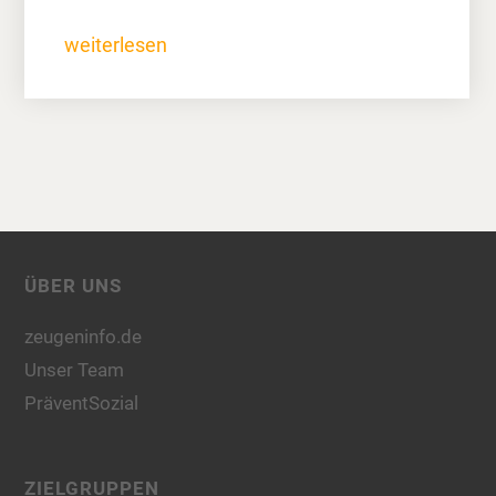
weiterlesen
ÜBER UNS
zeugeninfo.de
Unser Team
PräventSozial
ZIELGRUPPEN