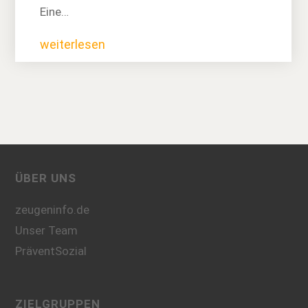
Eine…
weiterlesen
ÜBER UNS
zeugeninfo.de
Unser Team
PräventSozial
ZIELGRUPPEN