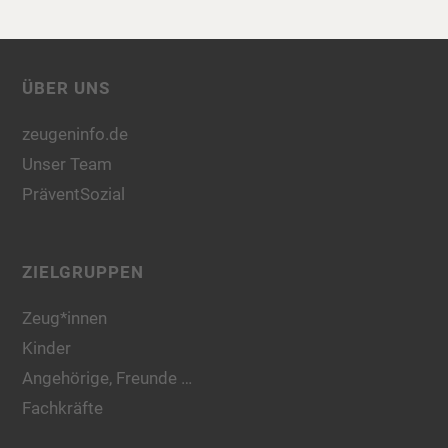
ÜBER UNS
zeugeninfo.de
Unser Team
PräventSozial
ZIELGRUPPEN
Zeug*innen
Kinder
Angehörige, Freunde …
Fachkräfte