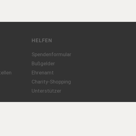
HELFEN
Spendenformular
Bußgelder
ellen
Ehrenamt
Charity-Shopping
Unterstützer