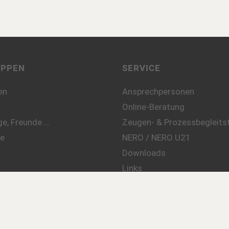
UPPEN
SERVICE
en
Ansprechpersonen
Online-Beratung
e, Freunde …
Zeugen- & Prozessbegleitst
te
NERO / NERO U21
Downloads
Links
L