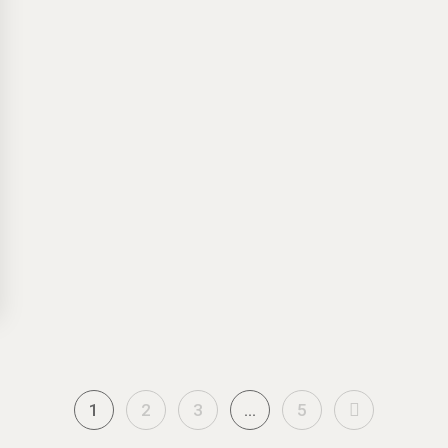
Next
1
2
3
…
5