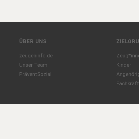
ÜBER UNS
ZIELGR
zeugeninfo.de
Zeug*inn
Unser Team
Kinder
PräventSozial
Angehörig
Fachkräf
AKTUEL